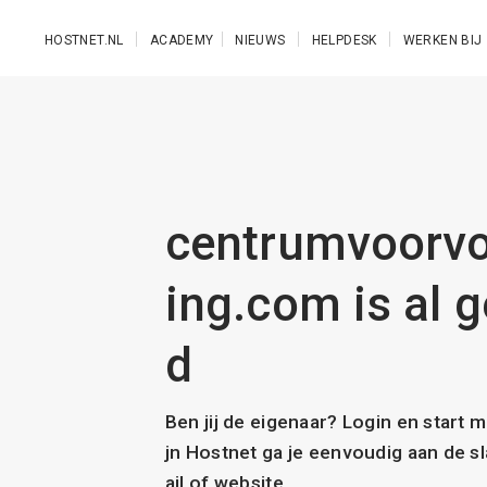
Ga naar de hoofdinhoud
HOSTNET.NL
ACADEMY
NIEUWS
HELPDESK
WERKEN BIJ
centrumvoorv
ing.com is al g
d
Ben jij de eigenaar? Login en start 
jn Hostnet ga je eenvoudig aan de 
ail of website.